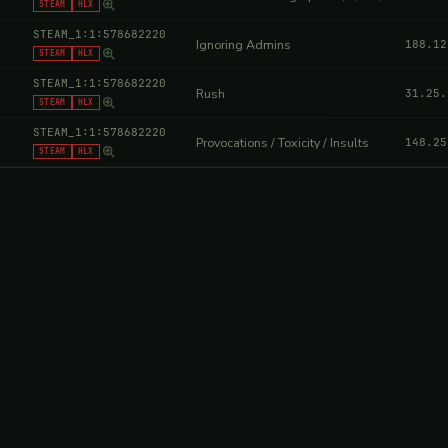
STEAM
HLX
STEAM_1:1:578682220
Ignoring Admins
188.12
STEAM
HLX
STEAM_1:1:578682220
Rush
31.25.
STEAM
HLX
STEAM_1:1:578682220
Provocations / Toxicity / Insults
148.25
STEAM
HLX