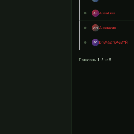
AlisaLiss
AL
Ананасик
АН
Ð°Ð½Ð°Ð½Ð°Ñ
Ð°
Показаны
1–5
из
5