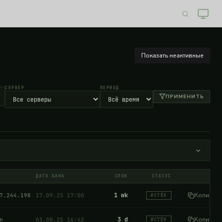
Показать неактивные
СЕРВЕР
ПЕРИОД
ПРИМЕНИТЬ
ДАТА БАНА
СРОК
СТАТУС
Expired
1 wk
Копиров
7.244.198
17.09.25 17:00
ИСТЁК
Expired
3 d
Копиров
n
03.08.25 16:42
ИСТЁК