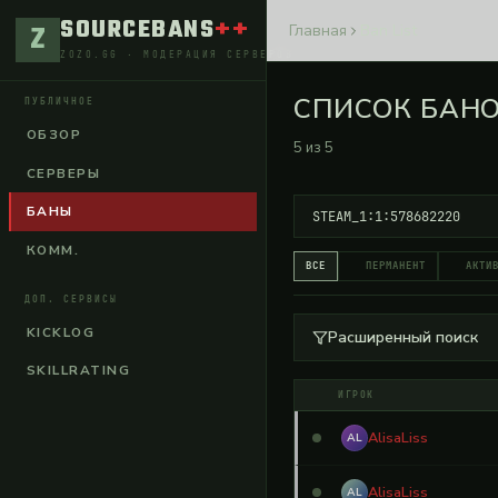
SOURCEBANS
++
Z
Главная
Ban List
ZOZO.GG · МОДЕРАЦИЯ СЕРВЕРОВ
СПИСОК БАН
ПУБЛИЧНОЕ
ОБЗОР
5
из
5
СЕРВЕРЫ
БАНЫ
КОММ.
ВСЕ
ПЕРМАНЕНТ
АКТИ
ДОП. СЕРВИСЫ
KICKLOG
Расширенный поиск
SKILLRATING
ИГРОК
AlisaLiss
AL
AlisaLiss
AL