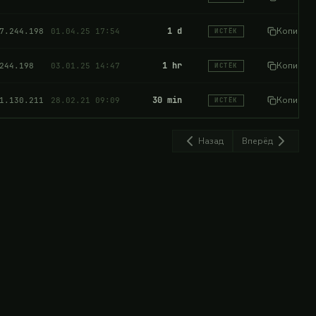
Expired
1 d
Копиров
7.244.198
01.04.25 17:54
ИСТЁК
Expired
1 hr
Копиров
244.198
03.01.25 14:47
ИСТЁК
Expired
30 min
Копиров
1.130.211
28.02.21 09:09
ИСТЁК
Назад
Вперёд