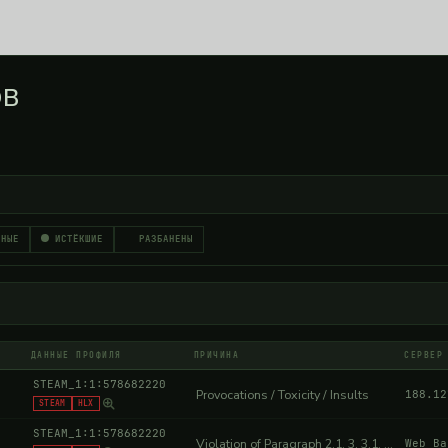
ОВ
ВНЫЕ
ИСТЁКШИЕ
РАЗБАНЕНЫ
ДАННЫЕ ПРОФИЛЯ
ПРИЧИНА
СЕРВЕР
STEAM_1:1:578682220
Provocations / Toxicity / Insults
188.12
STEAM
HLX
STEAM_1:1:578682220
Violation of Paragraph 2.1, 3, 3.1, 3.2, 6 of the Rules of Behavior.
Web Ba