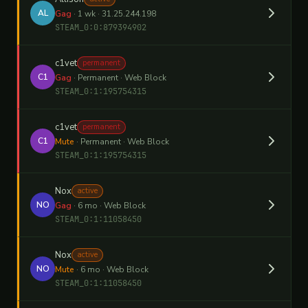
AL
Gag
· 1 wk · 31.25.244.198
STEAM_0:0:879394902
c1vet
permanent
C1
Gag
· Permanent · Web Block
STEAM_0:1:195754315
c1vet
permanent
C1
Mute
· Permanent · Web Block
STEAM_0:1:195754315
Nox
active
NO
Gag
· 6 mo · Web Block
STEAM_0:1:11058450
Nox
active
NO
Mute
· 6 mo · Web Block
STEAM_0:1:11058450