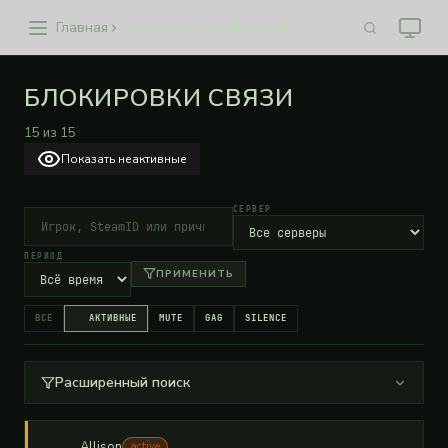
Главная
Communications Block List
БЛОКИРОВКИ СВЯЗИ
15
из
15
Показать неактивные
СЕРВЕР
ПЕРИОД
ПРИМЕНИТЬ
ВСЕ
АКТИВНЫЕ
MUTE
GAG
SILENCE
Расширенный поиск
Allison
active