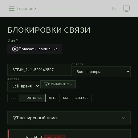
Главная
Communications Block List
БЛОКИРОВКИ СВЯЗИ
2
из
2
Показать неактивные
СЕРВЕР
ПЕРИОД
ПРИМЕНИТЬ
ВСЕ
АКТИВНЫЕ
MUTE
GAG
SILENCE
Расширенный поиск
КоНфЕтКа
permanent