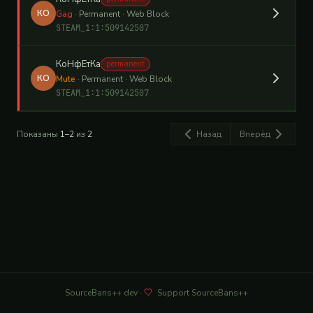
КО
Gag
· Permanent · Web Block
STEAM_1:1:509142507
КоНфЕтКа
permanent
КО
Mute
· Permanent · Web Block
STEAM_1:1:509142507
Показаны
1–2
из
2
Назад
Вперёд
SourceBans++
dev
·
Support SourceBans++